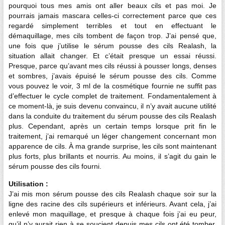
pourquoi tous mes amis ont aller beaux cils et pas moi. Je
pourrais jamais mascara celles-ci correctement parce que ces
regardé simplement terribles et tout en effectuant le
démaquillage, mes cils tombent de façon trop. J’ai pensé que,
une fois que j’utilise le sérum pousse des cils Realash, la
situation allait changer. Et c’était presque un essai réussi.
Presque, parce qu’avant mes cils réussi à pousser longs, denses
et sombres, j’avais épuisé le sérum pousse des cils. Comme
vous pouvez le voir, 3 ml de la cosmétique fournie ne suffit pas
d’effectuer le cycle complet de traitement. Fondamentalement à
ce moment-là, je suis devenu convaincu, il n’y avait aucune utilité
dans la conduite du traitement du sérum pousse des cils Realash
plus. Cependant, après un certain temps lorsque prit fin le
traitement, j’ai remarqué un léger changement concernant mon
apparence de cils. À ma grande surprise, les cils sont maintenant
plus forts, plus brillants et nourris. Au moins, il s’agit du gain le
sérum pousse des cils fourni.
Utilisation :
J’ai mis mon sérum pousse des cils Realash chaque soir sur la
ligne des racine des cils supérieurs et inférieurs. Avant cela, j’ai
enlevé mon maquillage, et presque à chaque fois j’ai eu peur,
qu’il n’y aurait rien à se soucient depuis mes cils ont été tomber.