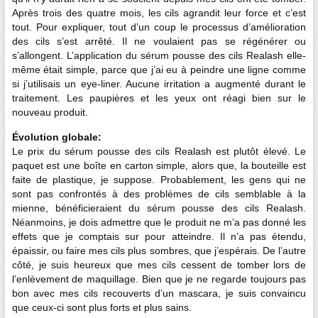
Après trois des quatre mois, les cils agrandit leur force et c’est
tout. Pour expliquer, tout d’un coup le processus d’amélioration
des cils s’est arrêté. Il ne voulaient pas se régénérer ou
s’allongent. L’application du sérum pousse des cils Realash elle-
même était simple, parce que j’ai eu à peindre une ligne comme
si j’utilisais un eye-liner. Aucune irritation a augmenté durant le
traitement. Les paupières et les yeux ont réagi bien sur le
nouveau produit.
Évolution globale
:
Le prix du sérum pousse des cils Realash est plutôt élevé. Le
paquet est une boîte en carton simple, alors que, la bouteille est
faite de plastique, je suppose. Probablement, les gens qui ne
sont pas confrontés à des problèmes de cils semblable à la
mienne, bénéficieraient du sérum pousse des cils Realash.
Néanmoins, je dois admettre que le produit ne m’a pas donné les
effets que je comptais sur pour atteindre. Il n’a pas étendu,
épaissir, ou faire mes cils plus sombres, que j’espérais. De l’autre
côté, je suis heureux que mes cils cessent de tomber lors de
l’enlèvement de maquillage. Bien que je ne regarde toujours pas
bon avec mes cils recouverts d’un mascara, je suis convaincu
que ceux-ci sont plus forts et plus sains.