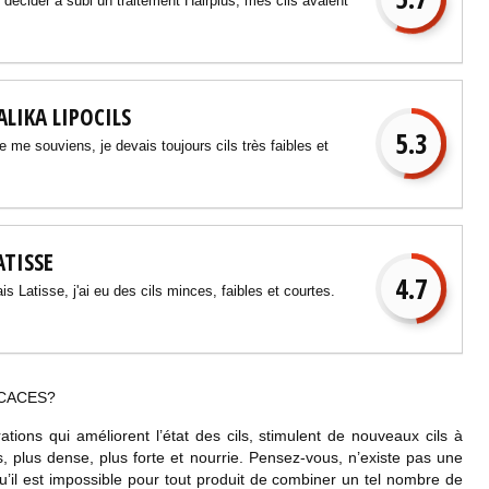
 décider à subi un traitement Hairplus, mes cils avaient
ALIKA LIPOCILS
5.3
e me souviens, je devais toujours cils très faibles et
ATISSE
4.7
ais Latisse, j'ai eu des cils minces, faibles et courtes.
ICACES
?
tions qui améliorent l’état des cils, stimulent de nouveaux cils à
gs, plus dense, plus forte et nourrie. Pensez-vous, n’existe pas une
u’il est impossible pour tout produit de combiner un tel nombre de