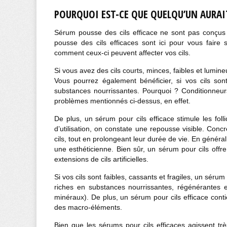
POURQUOI EST-CE QUE QUELQU’UN AURAIT 
Sérum pousse des cils efficace ne sont pas conçus
pousse des cils efficaces sont ici pour vous faire se
comment ceux-ci peuvent affecter vos cils.
Si vous avez des cils courts, minces, faibles et lumin
Vous pourrez également bénéficier, si vos cils so
substances nourrissantes. Pourquoi ? Conditionneurs
problèmes mentionnés ci-dessus, en effet.
De plus, un sérum pour cils efficace stimule les fol
d’utilisation, on constate une repousse visible. Conc
cils, tout en prolongeant leur durée de vie. En général,
une esthéticienne. Bien sûr, un sérum pour cils offr
extensions de cils artificielles.
Si vos cils sont faibles, cassants et fragiles, un sér
riches en substances nourrissantes, régénérantes et 
minéraux). De plus, un sérum pour cils efficace cont
des macro-éléments.
Bien que les sérums pour cils efficaces agissent tr