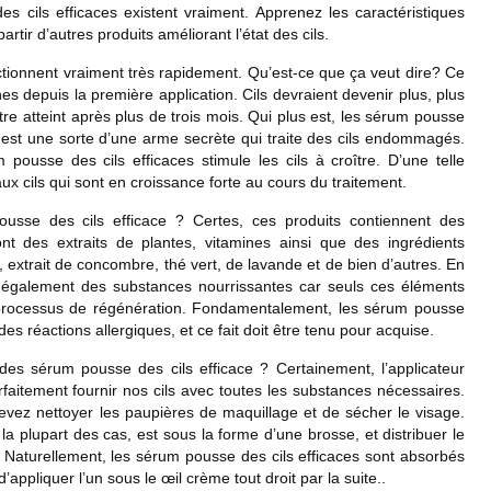
 cils efficaces existent vraiment. Apprenez les caractéristiques
rtir d’autres produits améliorant l’état des cils.
ctionnent vraiment très rapidement. Qu’est-ce que ça veut dire? Ce
 depuis la première application. Cils devraient devenir plus, plus
 être atteint après plus de trois mois. Qui plus est, les sérum pousse
Il est une sorte d’une arme secrète qui traite des cils endommagés.
m pousse des cils efficaces
stimule les cils à croître. D’une telle
x cils qui sont en croissance forte au cours du traitement.
pousse des cils efficace ?
Certes, ces produits contiennent des
nt des extraits de plantes, vitamines ainsi que des ingrédients
extrait de concombre, thé vert, de lavande et de bien d’autres. En
it également des substances nourrissantes car seuls ces éléments
s processus de régénération. Fondamentalement, les sérum pousse
des réactions allergiques, et ce fait doit être tenu pour acquise.
 des sérum pousse des cils efficace ? Certainement, l’applicateur
aitement fournir nos cils avec toutes les substances nécessaires.
devez nettoyer les paupières de maquillage et de sécher le visage.
la plupart des cas, est sous la forme d’une brosse, et distribuer le
. Naturellement, les sérum pousse des cils efficaces sont absorbés
appliquer l’un sous le œil crème tout droit par la suite..