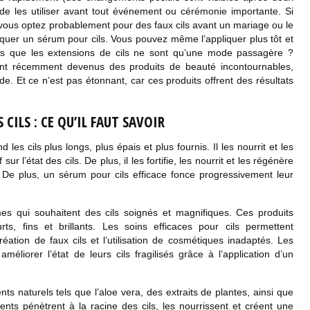
 de les utiliser avant tout événement ou cérémonie importante. Si
vous optez probablement pour des faux cils avant un mariage ou le
iquer un sérum pour cils. Vous pouvez même l’appliquer plus tôt et
vous que les extensions de cils ne sont qu’une mode passagère ?
ont récemment devenus des produits de beauté incontournables,
. Et ce n’est pas étonnant, car ces produits offrent des résultats
CILS : CE QU’IL FAUT SAVOIR
les cils plus longs, plus épais et plus fournis. Il les nourrit et les
ur l’état des cils. De plus, il les fortifie, les nourrit et les régénère
 De plus, un sérum pour cils efficace fonce progressivement leur
 qui souhaitent des cils soignés et magnifiques. Ces produits
rts, fins et brillants. Les soins efficaces pour cils permettent
ation de faux cils et l’utilisation de cosmétiques inadaptés. Les
liorer l’état de leurs cils fragilisés grâce à l’application d’un
nts naturels tels que l’aloe vera, des extraits de plantes, ainsi que
ents pénètrent à la racine des cils, les nourrissent et créent une