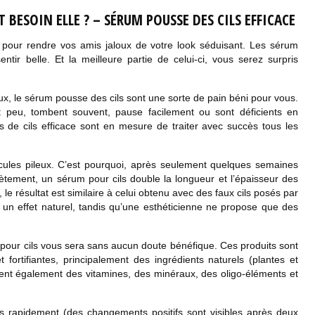
BESOIN ELLE ? – SÉRUM POUSSE DES CILS EFFICACE
 pour rendre vos amis jaloux de votre look séduisant. Les sérum
ntir belle. Et la meilleure partie de celui-ci, vous serez surpris
eux, le sérum pousse des cils sont une sorte de pain béni pour vous.
nt peu, tombent souvent, pause facilement ou sont déficients en
 de cils efficace sont en mesure de traiter avec succès tous les
licules pileux. C’est pourquoi, après seulement quelques semaines
rètement, un sérum pour cils double la longueur et l’épaisseur des
 le résultat est similaire à celui obtenu avec des faux cils posés par
e un effet naturel, tandis qu’une esthéticienne ne propose que des
um pour cils vous sera sans aucun doute bénéfique. Ces produits sont
fortifiantes, principalement des ingrédients naturels (plantes et
ient également des vitamines, des minéraux, des oligo-éléments et
ès rapidement (des changements positifs sont visibles après deux