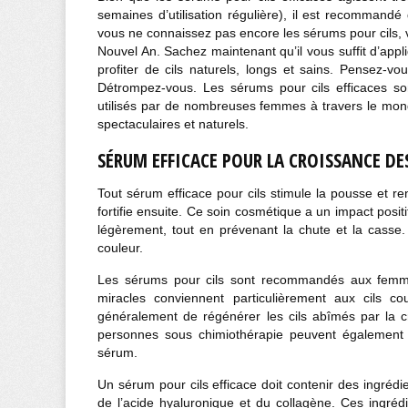
semaines d’utilisation régulière), il est recommandé
vous ne connaissez pas encore les sérums pour cils, 
Nouvel An. Sachez maintenant qu’il vous suffit d’appl
profiter de cils naturels, longs et sains. Pensez-
Détrompez-vous. Les sérums pour cils efficaces s
utilisés par de nombreuses femmes à travers le monde
spectaculaires et naturels.
SÉRUM EFFICACE POUR LA CROISSANCE DES 
Tout sérum efficace pour cils stimule la pousse et rend 
fortifie ensuite. Ce soin cosmétique a un impact positif s
légèrement, tout en prévenant la chute et la casse.
couleur.
Les sérums pour cils sont recommandés aux femmes
miracles conviennent particulièrement aux cils cou
généralement de régénérer les cils abîmés par la cré
personnes sous chimiothérapie peuvent également amé
sérum.
Un sérum pour cils efficace doit contenir des ingrédie
de l’acide hyaluronique et du collagène. Ces ingrédi